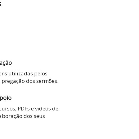
s
gação
ns utilizadas pelos
a pregação dos sermões.
apoio
 cursos, PDFs e vídeos de
laboração dos seus