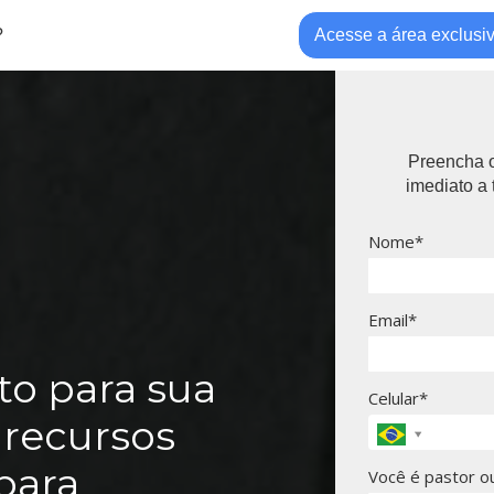
?
Acesse a área exclusi
Preencha o
imediato a 
Nome*
Email*
o para sua
Celular*
 recursos
para
Você é pastor ou