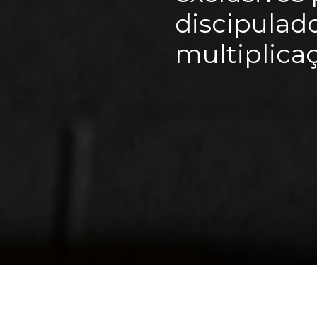
discipulad
multiplica