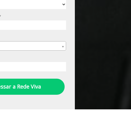
*
ssar a Rede Viva