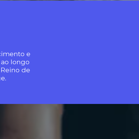
scimento e
 ao longo
 Reino de
e.