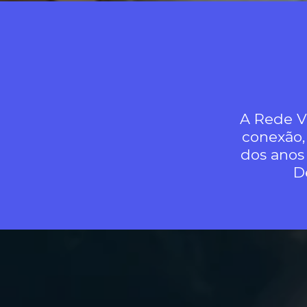
A Rede Vi
conexão,
dos anos
D