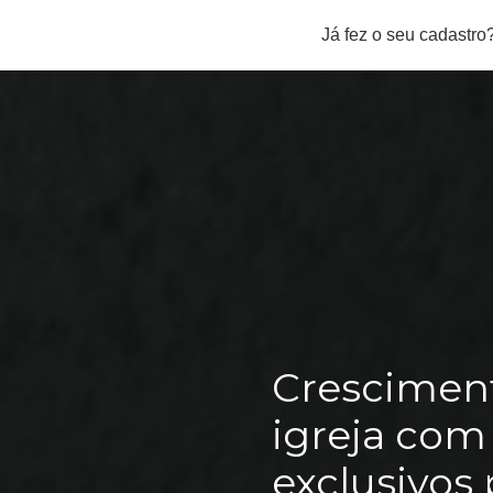
Já fez o seu cadastro
Cresciment
igreja com
exclusivos 